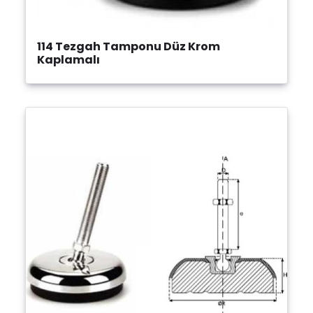
114 Tezgah Tamponu Düz Krom
Kaplamalı