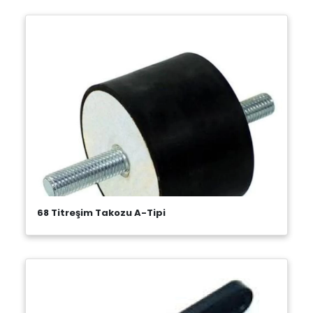
68 Titreşim Takozu A-Tipi